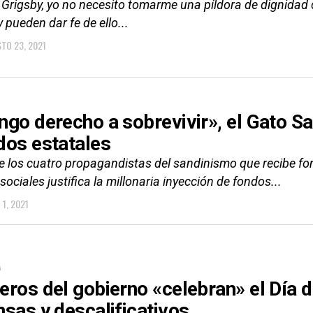
 Grigsby, yo no necesito tomarme una píldora de dignida
y pueden dar fe de ello...
TO 23, 2021
ngo derecho a sobrevivir», el Gato S
dos estatales
e los cuatro propagandistas del sandinismo que recibe fo
sociales justifica la millonaria inyección de fondos...
 1, 2021
A
eros del gobierno «celebran» el Día d
nsas y descalificativos