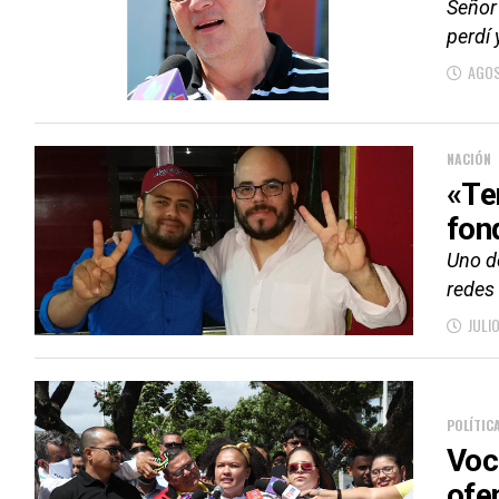
Señor
perdí 
AGOS
NACIÓN
«Te
fon
Uno d
redes 
JULIO
POLÍTIC
Voc
ofe