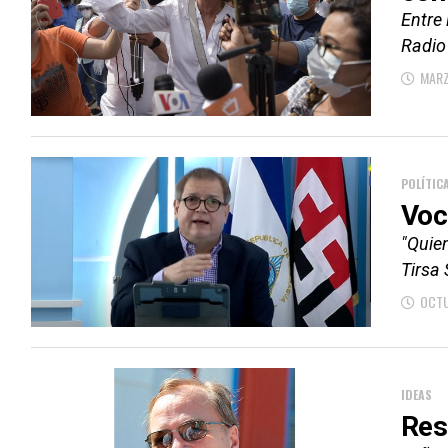
Entre 
Radio
MARZ
POLÍTIC
Voc
"Quien
Tirsa 
OCTU
IDEAS
Res