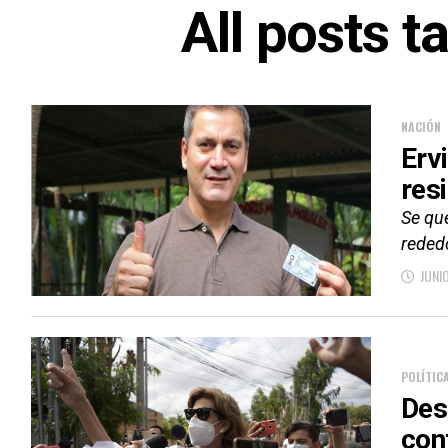
All posts t
NACIÓN
Erv
res
Se que
rededo
JUNI
POLÍTIC
Des
con