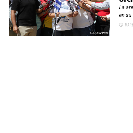
La are
en su 
MARZ