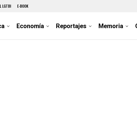
L LGTBI
E-BOOK
ca
Economía
Reportajes
Memoria