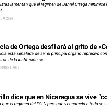
stas lamentan que el régimen de Daniel Ortega minimice la
l.
O 8, 2024
A
icía de Ortega desfilará al grito de «
icía está señalada de ser el principal órgano represivo co
os de la institución se...
IEMBRE 1, 2023
A
illo dice que en Nicaragua se vive 
 que el régimen del FSLN persigue y encarcela a toda voz 