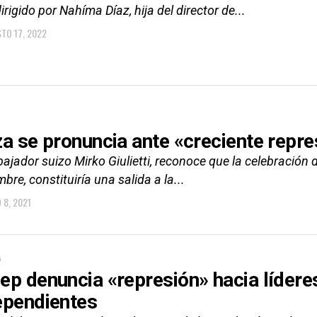
irigido por Nahíma Díaz, hija del director de...
TO 17, 2022
za se pronuncia ante «creciente repr
ajador suizo Mirko Giulietti, reconoce que la celebración d
bre, constituiría una salida a la...
 8, 2021
A
ep denuncia «represión» hacia líderes
ependientes