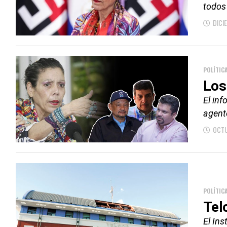
todos
DICI
POLÍTIC
Los
El inf
agente
OCTU
POLÍTIC
Tel
El In