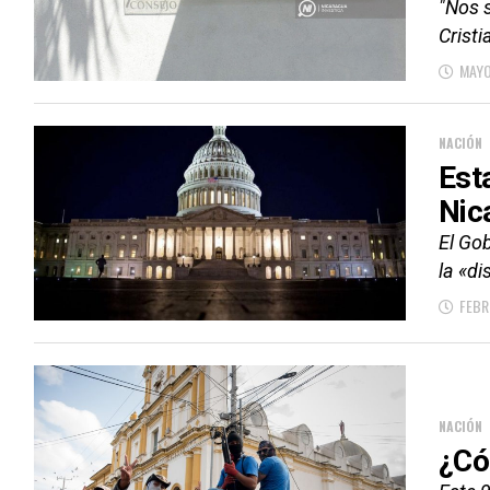
"Nos 
Cristi
MAYO
NACIÓN
Est
Nic
El Go
la «di
FEBR
NACIÓN
¿Có