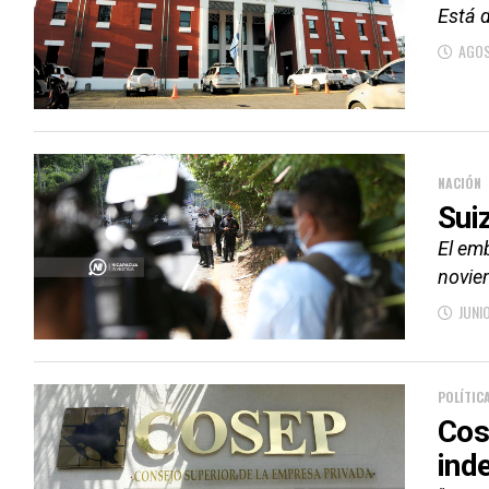
Está d
AGOS
NACIÓN
Sui
El emb
noviem
JUNIO
POLÍTIC
Cos
ind