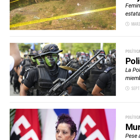
Femini
estata
MARZ
POLÍTIC
Pol
La Pol
miembr
SEPT
POLÍTIC
Mur
Pese a