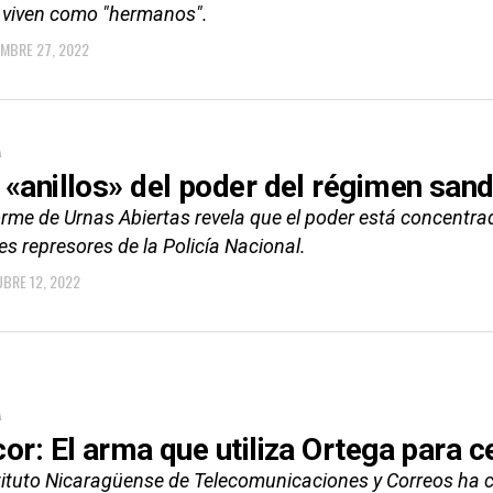
 viven como "hermanos".
EMBRE 27, 2022
A
 «anillos» del poder del régimen sandi
orme de Urnas Abiertas revela que el poder está concentrado
s represores de la Policía Nacional.
BRE 12, 2022
A
cor: El arma que utiliza Ortega para
stituto Nicaragüense de Telecomunicaciones y Correos ha 