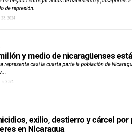
a ha negado entregar actas de nacimiento y pasaportes a
o de represión.
O 23, 2024
A
millón y medio de nicaragüenses está
ra representa casi la cuarta parte la población de Nicaragu
e...
O 5, 2024
cidios, exilio, destierro y cárcel por 
eres en Nicaragua