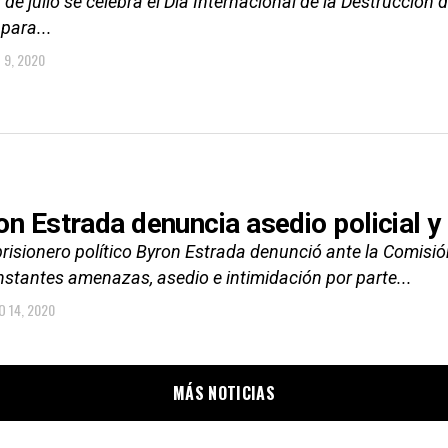
 de julio se celebra el Día Internacional de la Destrucción
para...
O 9, 2020
on Estrada denuncia asedio policial y
 prisionero político Byron Estrada denunció ante la Comi
nstantes amenazas, asedio e intimidación por parte...
O 14, 2020
MÁS NOTICIAS