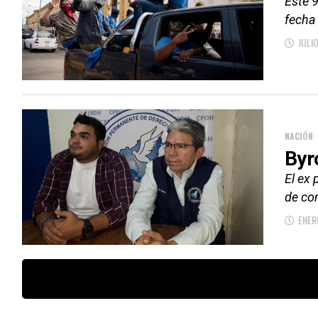
Este 9
fecha 
JULI
NACIÓN
Byr
El ex
de co
ENER