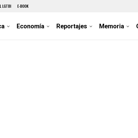
L LGTBI
E-BOOK
ca
Economía
Reportajes
Memoria