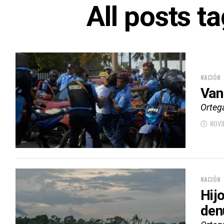
All posts t
NACIÓN
Van
Ortega
NOVI
NACIÓN
Hij
den