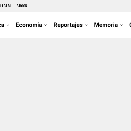
L LGTBI
E-BOOK
ca
Economía
Reportajes
Memoria