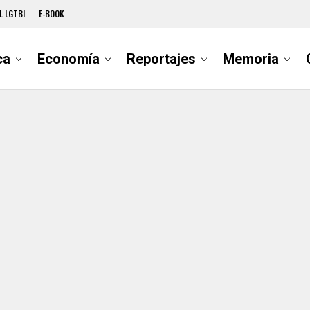
L LGTBI
E-BOOK
ca
Economía
Reportajes
Memoria