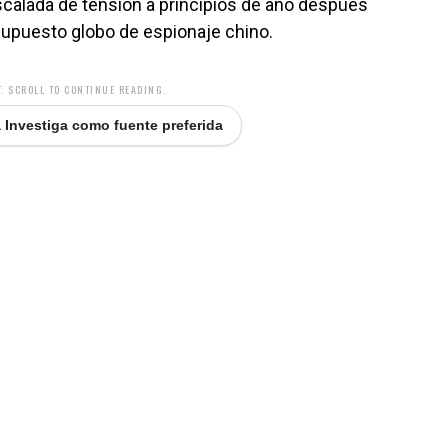
scalada de tensión a principios de año después
supuesto globo de espionaje chino.
. SCROLL TO CONTINUE READING.
 Investiga como fuente preferida