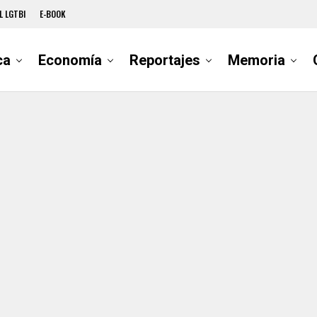
L LGTBI
E-BOOK
ca
Economía
Reportajes
Memoria