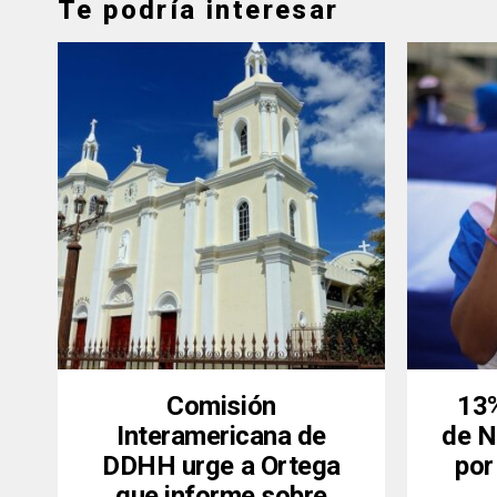
Te podría interesar
Comisión
13%
Interamericana de
de N
DDHH urge a Ortega
por
que informe sobre