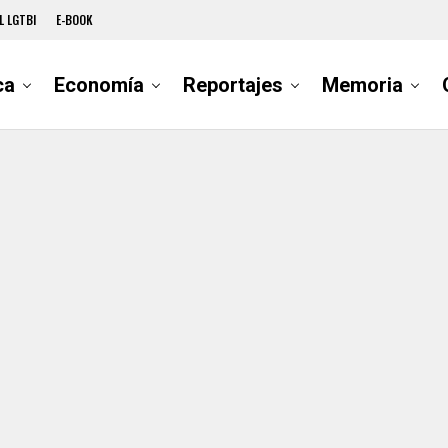
L LGTBI
E-BOOK
ca
Economía
Reportajes
Memoria