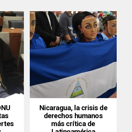
 ONU
Nicaragua, la crisis de
tas
derechos humanos
ertes
más crítica de
y
Latinoamérica