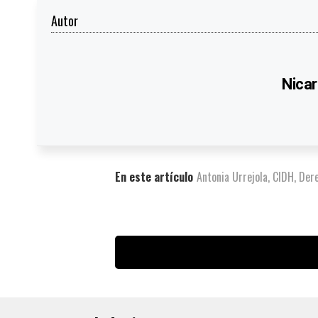
Autor
Nicar
En este artículo
Antonia Urrejola
,
CIDH
,
Der