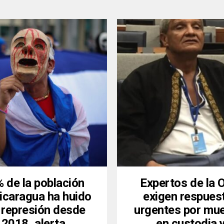
 de la población
Expertos de la
icaragua ha huido
exigen respues
 represión desde
urgentes por mu
2018, alerta
en custodia 