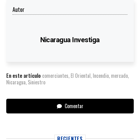
Autor
Nicaragua Investiga
En este artículo
comerciantes
,
El Oriental
,
Incendio
,
mercado
,
Nicaragua
,
Siniestro
Comentar
RECIENTES