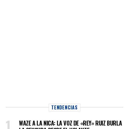
TENDENCIAS
WAZE A LA NICA: LA VOZ DE «REY» RUIZ BURLA