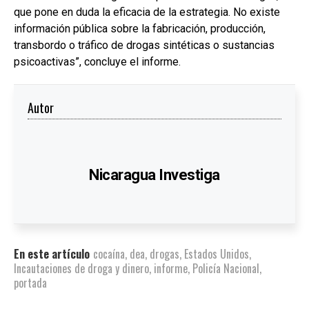
que pone en duda la eficacia de la estrategia. No existe
información pública sobre la fabricación, producción,
transbordo o tráfico de drogas sintéticas o sustancias
psicoactivas”, concluye el informe.
Autor
Nicaragua Investiga
En este artículo
cocaína
,
dea
,
drogas
,
Estados Unidos
,
Incautaciones de droga y dinero
,
informe
,
Policía Nacional
,
portada