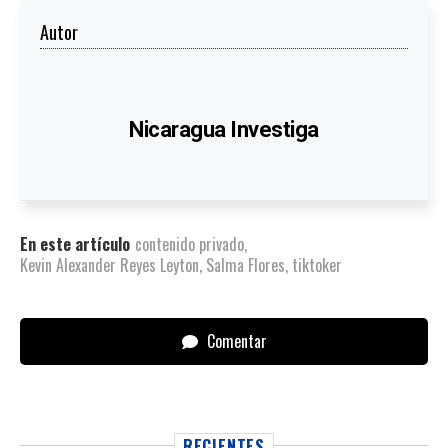
Autor
Nicaragua Investiga
En este artículo
contenido privado
,
Kevin Alexander Reyes Leyton
,
Salma Flores
,
tiktoker
Comentar
RECIENTES