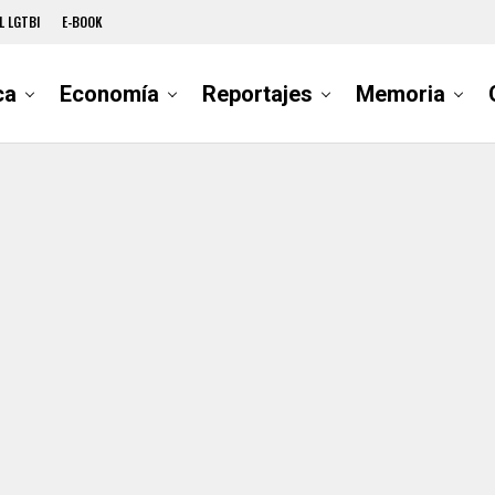
L LGTBI
E-BOOK
ca
Economía
Reportajes
Memoria