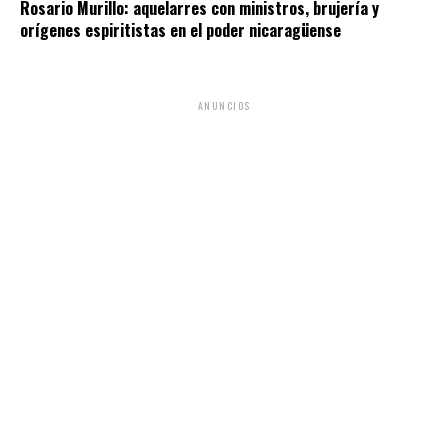
Rosario Murillo: aquelarres con ministros, brujería y
orígenes espiritistas en el poder nicaragüense
ANUNCIOS