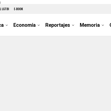
a
L LGTBI
E-BOOK
ca
Economía
Reportajes
Memoria