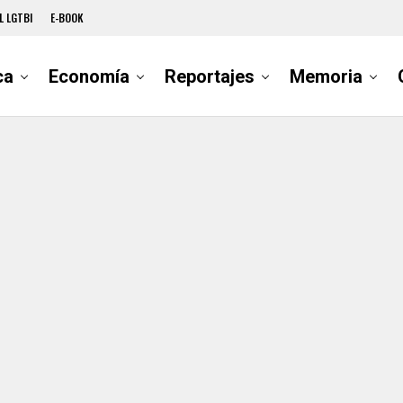
L LGTBI
E-BOOK
ca
Economía
Reportajes
Memoria