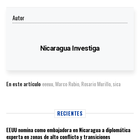
Autor
Nicaragua Investiga
En este artículo
eeeuu
,
Marco Rubio
,
Rosario Murillo
,
sica
RECIENTES
EEUU nomina como embajadora en Nicaragua a diplomática
experta en zonas de alto conflicto y transiciones