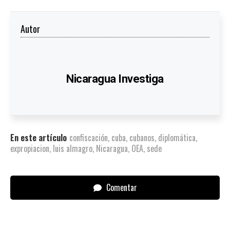
Autor
Nicaragua Investiga
En este artículo
confiscación
,
cuba
,
cubanos
,
diplomática
,
expropiacion
,
luis almagro
,
Nicaragua
,
OEA
,
sede
Comentar