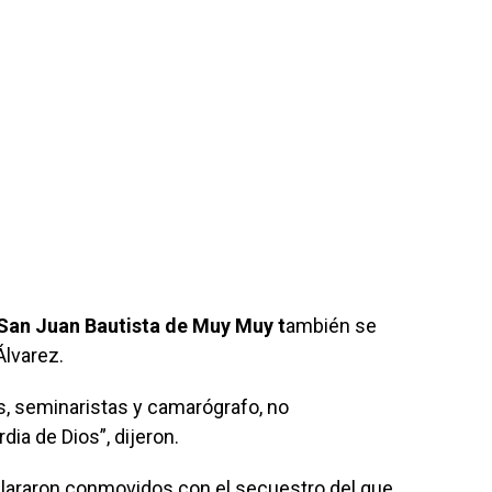
San Juan Bautista de Muy Muy t
ambién se
Álvarez.
, seminaristas y camarógrafo, no
ia de Dios”, dijeron.
clararon conmovidos con el secuestro del que