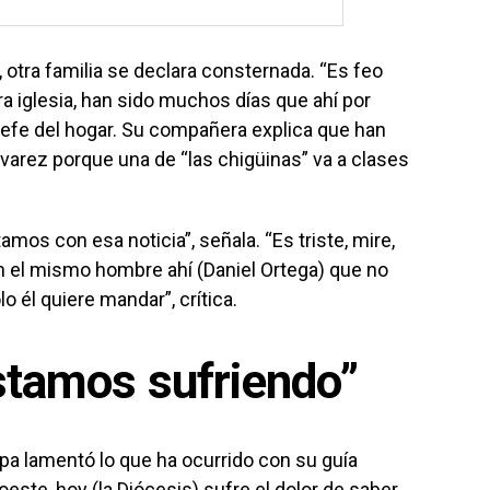
 otra familia se declara consternada. “Es feo
a iglesia, han sido muchos días que ahí por
 jefe del hogar. Su compañera explica que han
varez porque una de “las chigüinas” va a clases
amos con esa noticia”, señala. “Es triste, mire,
n el mismo hombre ahí (Daniel Ortega) que no
lo él quiere mandar”, crítica.
stamos sufriendo”
pa lamentó lo que ha ocurrido con su guía
 oeste, hoy (la Diócesis) sufre el dolor de saber