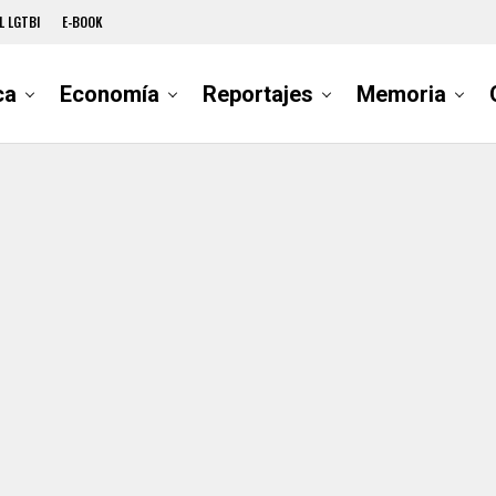
L LGTBI
E-BOOK
ca
Economía
Reportajes
Memoria