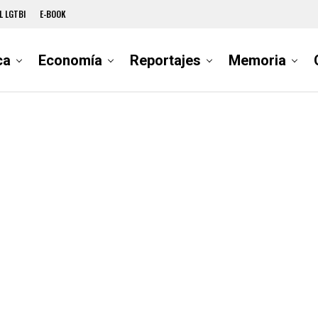
L LGTBI
E-BOOK
ca
Economía
Reportajes
Memoria