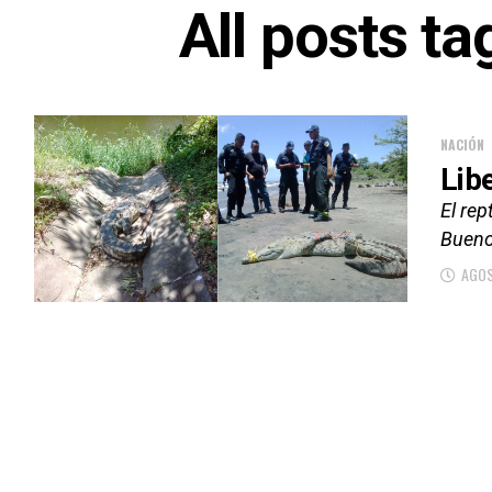
All posts ta
NACIÓN
Lib
El rep
Buenos
AGOS