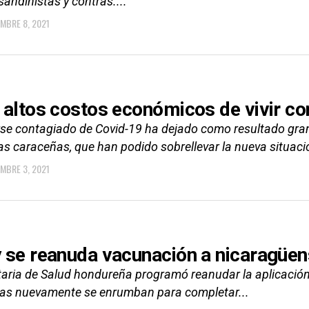
sandinistas y contras....
EMBRE 8, 2021
 altos costos económicos de vivir co
se contagiado de Covid-19 ha dejado como resultado gra
as caraceñas, que han podido sobrellevar la nueva situació
EMBRE 3, 2021
 se reanuda vacunación a nicaragüe
taria de Salud hondureña programó reanudar la aplicación 
cas nuevamente se enrumban para completar...