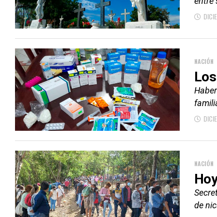
entre 
DICI
NACIÓN
Los
Haber
famili
DICI
NACIÓN
Hoy
Secre
de ni