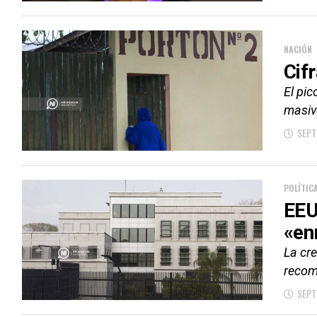
NACIÓN
Cif
El pi
masivo
SEPT
POLÍTIC
EEU
«en
La cre
recom
SEPT