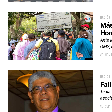
NACIÓN
Más
Hon
Ante 
OMS, 
NOVI
NACIÓN
Fal
Tenía
asoci
SEPT