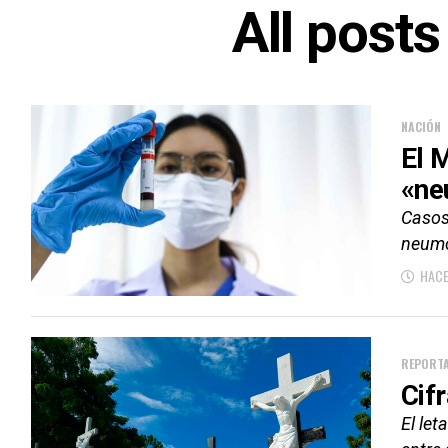
All post
NACIÓN
El 
«ne
Casos 
neumo
HACE
REPORTA
Cif
El let