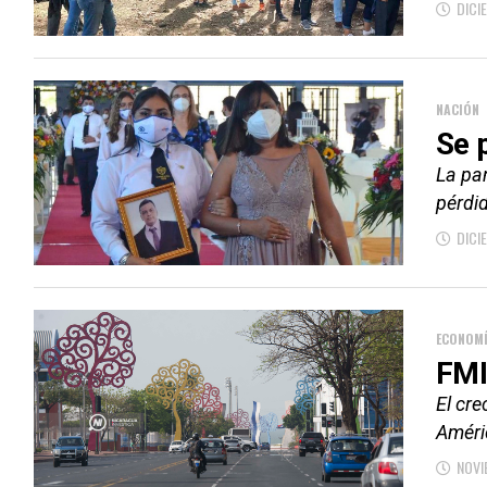
DICI
NACIÓN
Se 
La pan
pérdid
DICI
ECONOM
FMI
El cre
Améric
NOVI