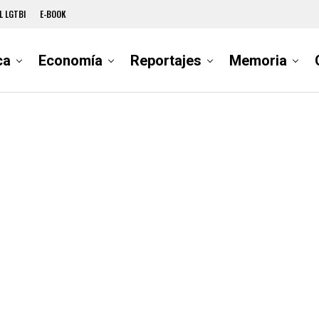
L LGTBI
E-BOOK
ca
Economía
Reportajes
Memoria