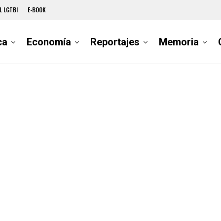
L LGTBI
E-BOOK
ca
Economía
Reportajes
Memoria