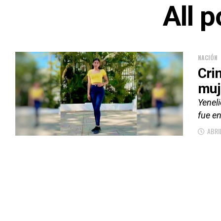
All 
NACIÓN
Cri
muj
Yenel
fue e
ABRI