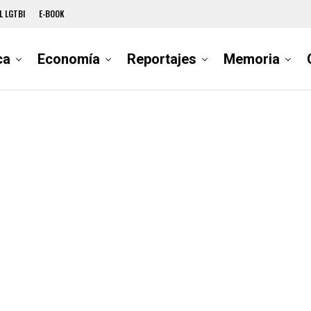
L LGTBI
E-BOOK
ca
Economía
Reportajes
Memoria