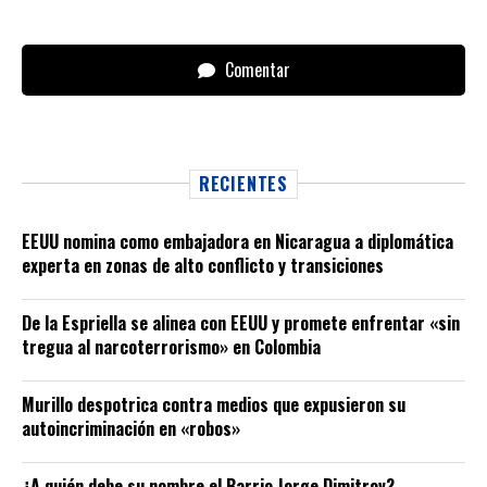
Comentar
RECIENTES
EEUU nomina como embajadora en Nicaragua a diplomática
experta en zonas de alto conflicto y transiciones
De la Espriella se alinea con EEUU y promete enfrentar «sin
tregua al narcoterrorismo» en Colombia
Murillo despotrica contra medios que expusieron su
autoincriminación en «robos»
¿A quién debe su nombre el Barrio Jorge Dimitrov?