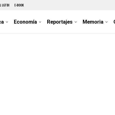
L LGTBI
E-BOOK
ca
Economía
Reportajes
Memoria