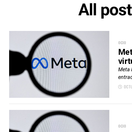
All pos
OCIO
Met
virt
Meta P
entrad
OCTU
OCIO