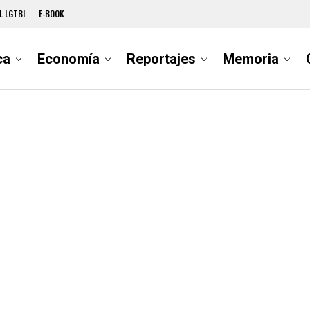
L LGTBI
E-BOOK
ca
Economía
Reportajes
Memoria