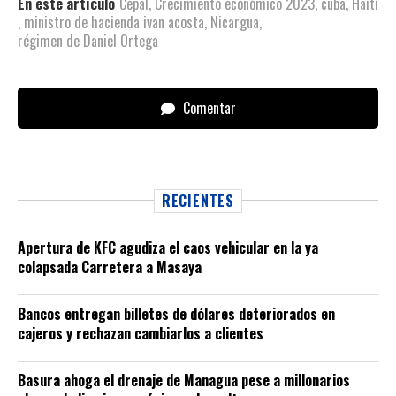
En este artículo
Cepal
,
Crecimiento económico 2023
,
cuba
,
Haití
,
ministro de hacienda ivan acosta
,
Nicargua
,
régimen de Daniel Ortega
Comentar
RECIENTES
Apertura de KFC agudiza el caos vehicular en la ya
colapsada Carretera a Masaya
Bancos entregan billetes de dólares deteriorados en
cajeros y rechazan cambiarlos a clientes
Basura ahoga el drenaje de Managua pese a millonarios