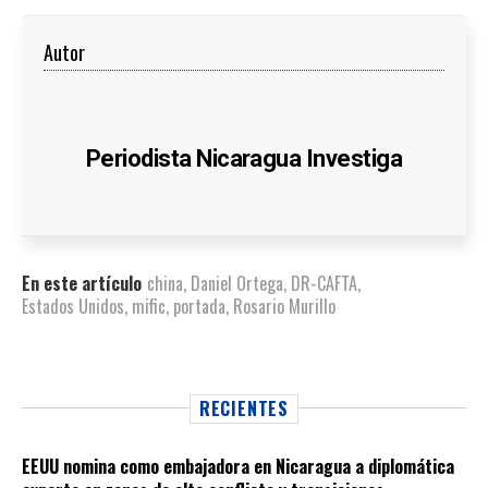
Autor
Periodista Nicaragua Investiga
En este artículo
china
,
Daniel Ortega
,
DR-CAFTA
,
Estados Unidos
,
mific
,
portada
,
Rosario Murillo
RECIENTES
EEUU nomina como embajadora en Nicaragua a diplomática