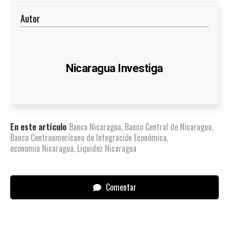
Autor
Nicaragua Investiga
En este artículo
Banca Nicaragua
,
Banco Central de Nicaragua
,
Banco Centroamericano de Integración Económica
,
economia Nicaragua
,
Liquidez Nicaragua
Comentar