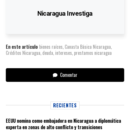
Nicaragua Investiga
En este artículo
bienes raíces
,
Canasta Básica Nicaragua
,
Créditos Nicaragua
,
deuda
,
intereses
,
prestamos nicaragua
Comentar
RECIENTES
EEUU nomina como embajadora en Nicaragua a diplomática
experta en zonas de alto conflicto y transiciones