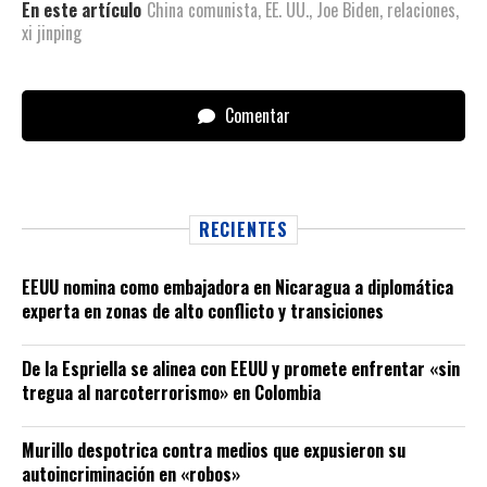
En este artículo
China comunista
,
EE. UU.
,
Joe Biden
,
relaciones
,
xi jinping
Comentar
RECIENTES
EEUU nomina como embajadora en Nicaragua a diplomática
experta en zonas de alto conflicto y transiciones
De la Espriella se alinea con EEUU y promete enfrentar «sin
tregua al narcoterrorismo» en Colombia
Murillo despotrica contra medios que expusieron su
autoincriminación en «robos»