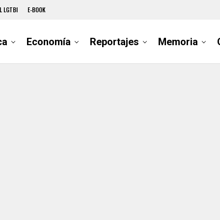
L LGTBI
E-BOOK
ca
Economía
Reportajes
Memoria