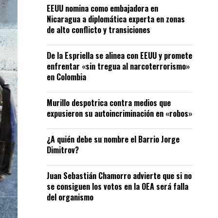
EEUU nomina como embajadora en
Nicaragua a diplomática experta en zonas
de alto conflicto y transiciones
De la Espriella se alinea con EEUU y promete
enfrentar «sin tregua al narcoterrorismo»
en Colombia
Murillo despotrica contra medios que
expusieron su autoincriminación en «robos»
¿A quién debe su nombre el Barrio Jorge
Dimitrov?
Juan Sebastián Chamorro advierte que si no
se consiguen los votos en la OEA será falla
del organismo