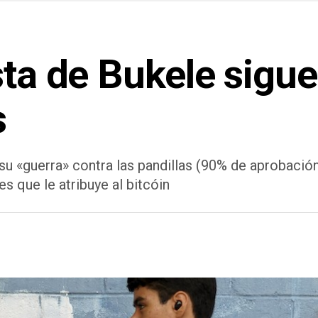
sta de Bukele sigu
s
 su «guerra» contra las pandillas (90% de aprobació
 que le atribuye al bitcóin