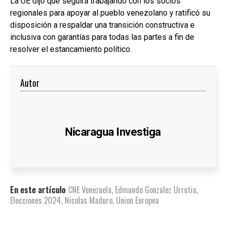
La UE dijo que seguirá trabajando con los socios
regionales para apoyar al pueblo venezolano y ratificó su
disposición a respaldar una transición constructiva e
inclusiva con garantías para todas las partes a fin de
resolver el estancamiento político.
Autor
Nicaragua Investiga
En este artículo
CNE Venezuela
,
Edmundo Gonzalez Urrutia
,
Elecciones 2024
,
Nicolas Maduro
,
Union Europea