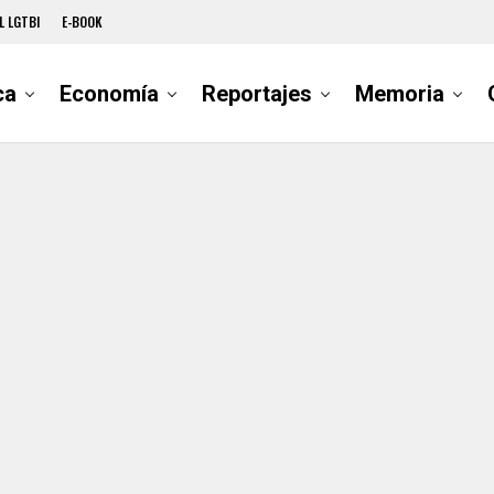
L LGTBI
E-BOOK
ca
Economía
Reportajes
Memoria