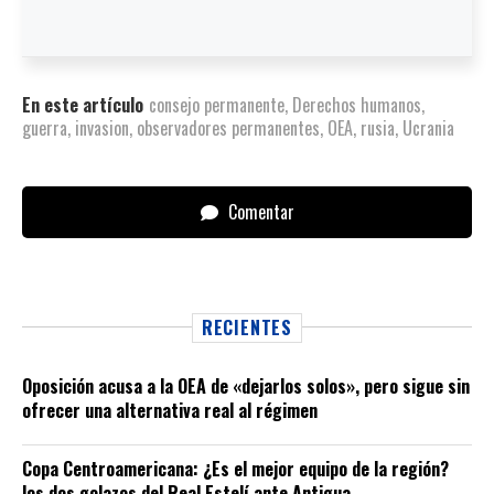
En este artículo
consejo permanente
,
Derechos humanos
,
guerra
,
invasion
,
observadores permanentes
,
OEA
,
rusia
,
Ucrania
Comentar
RECIENTES
Oposición acusa a la OEA de «dejarlos solos», pero sigue sin
ofrecer una alternativa real al régimen
Copa Centroamericana: ¿Es el mejor equipo de la región?
los dos golazos del Real Estelí ante Antigua