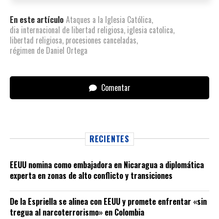
En este artículo
Ataques a la Iglesia Católica
,
dia internacional de libertad religiosa
,
iglesia catolica
,
libertad religiosa
,
procesiones canceladas
,
régimen de Daniel Ortega
Comentar
RECIENTES
EEUU nomina como embajadora en Nicaragua a diplomática
experta en zonas de alto conflicto y transiciones
De la Espriella se alinea con EEUU y promete enfrentar «sin
tregua al narcoterrorismo» en Colombia