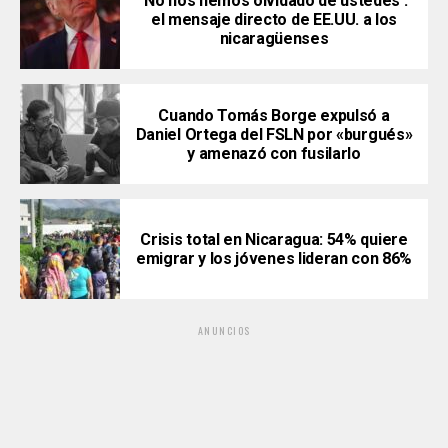
‘No nos hemos olvidado de ustedes’:
el mensaje directo de EE.UU. a los
nicaragüenses
Cuando Tomás Borge expulsó a
Daniel Ortega del FSLN por «burgués»
y amenazó con fusilarlo
Crisis total en Nicaragua: 54% quiere
emigrar y los jóvenes lideran con 86%
ANUNCIOS