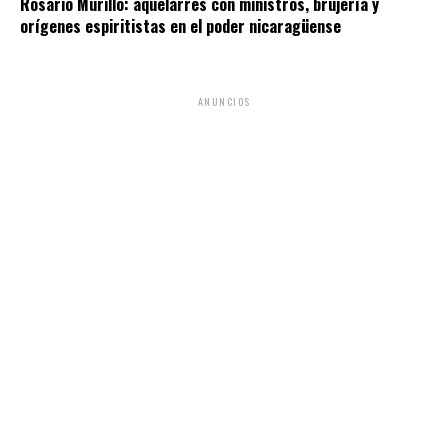
Rosario Murillo: aquelarres con ministros, brujería y
orígenes espiritistas en el poder nicaragüense
ANUNCIOS