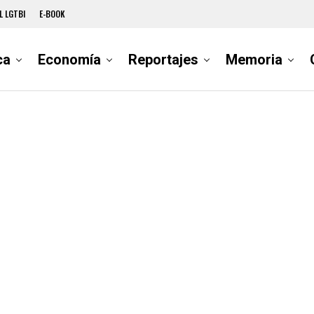
L LGTBI
E-BOOK
ca
Economía
Reportajes
Memoria