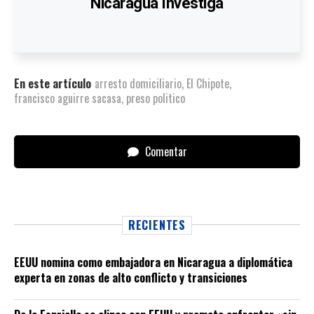
Nicaragua Investiga
En este artículo
arresto domiciliario
,
El Chipote
,
francisco aguirre sacasa
,
preso politico
Comentar
RECIENTES
EEUU nomina como embajadora en Nicaragua a diplomática
experta en zonas de alto conflicto y transiciones