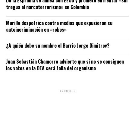
De la Espriella se alinea con EEUU y promete enfrentar «sin
tregua al narcoterrorismo» en Colombia
Murillo despotrica contra medios que expusieron su
autoincriminación en «robos»
¿A quién debe su nombre el Barrio Jorge Dimitrov?
Juan Sebastián Chamorro advierte que si no se consiguen
los votos en la OEA será falla del organismo
ANUNCIOS