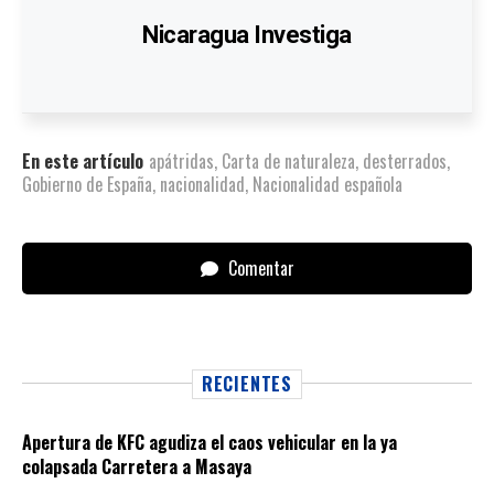
Nicaragua Investiga
En este artículo
apátridas
,
Carta de naturaleza
,
desterrados
,
Gobierno de España
,
nacionalidad
,
Nacionalidad española
Comentar
RECIENTES
Apertura de KFC agudiza el caos vehicular en la ya
colapsada Carretera a Masaya