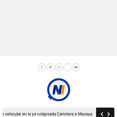
ehicular en la ya colapsada Carretera a Masaya
Política, U