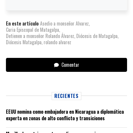
En este artículo
Asedio a monseñor Alvarez
,
Curia Episcopal de Matagalpa
,
Detienen a monseñor Rolando Álvarez
,
Diócesis de Matagalpa
,
Diócesis Matagalpa
,
rolando alvarez
Comentar
RECIENTES
EEUU nomina como embajadora en Nicaragua a diplomática
experta en zonas de alto conflicto y transiciones