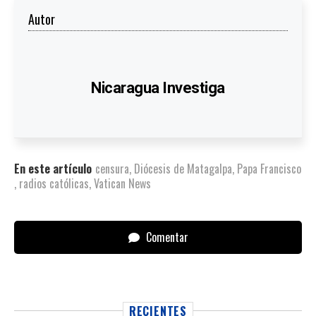
Autor
Nicaragua Investiga
En este artículo
censura
,
Diócesis de Matagalpa
,
Papa Francisco
,
radios católicas
,
Vatican News
Comentar
RECIENTES