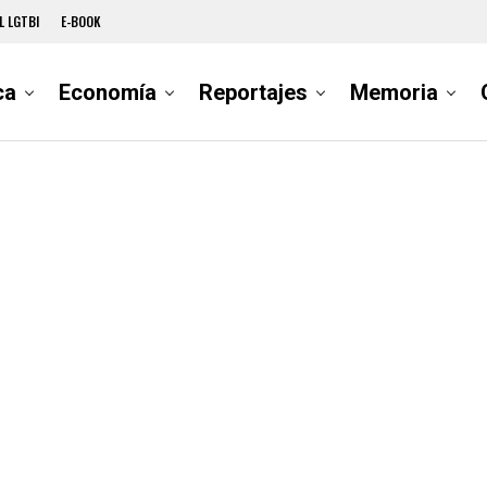
L LGTBI
E-BOOK
ca
Economía
Reportajes
Memoria