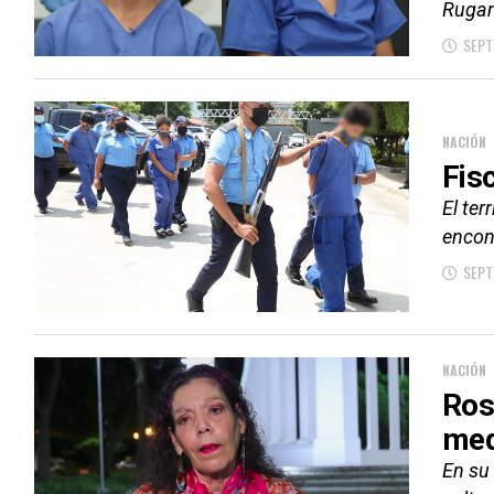
Rugam
SEPT
NACIÓN
Fis
El ter
encon
SEPT
NACIÓN
Ros
med
En su 