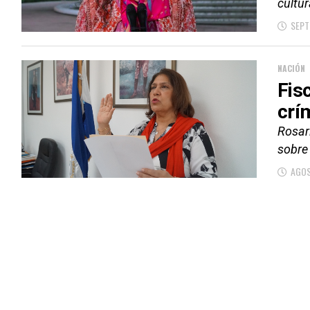
cultur
SEPT
NACIÓN
Fis
crí
Rosari
sobre 
AGOS