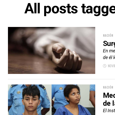
All posts tagg
NACIÓN
Sur
En med
de él 
NOVI
NACIÓN
Med
de 
El Ins