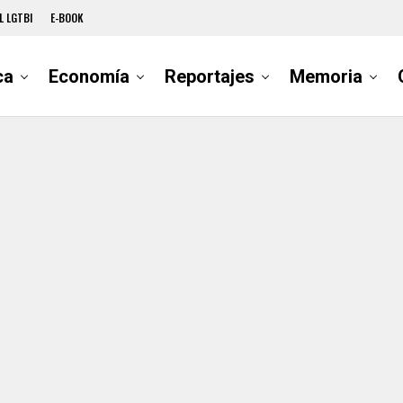
L LGTBI
E-BOOK
ca
Economía
Reportajes
Memoria