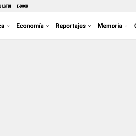
L LGTBI
E-BOOK
ca
Economía
Reportajes
Memoria