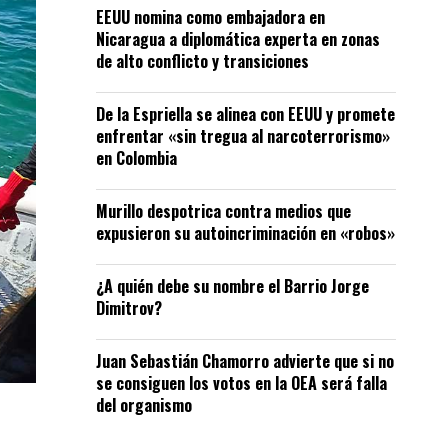
EEUU nomina como embajadora en
Nicaragua a diplomática experta en zonas
de alto conflicto y transiciones
De la Espriella se alinea con EEUU y promete
enfrentar «sin tregua al narcoterrorismo»
en Colombia
Murillo despotrica contra medios que
expusieron su autoincriminación en «robos»
¿A quién debe su nombre el Barrio Jorge
Dimitrov?
Juan Sebastián Chamorro advierte que si no
se consiguen los votos en la OEA será falla
del organismo