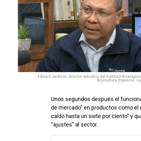
Edward Jackson, director ejecutivo del Instituto Nicaragüe
Acuicultura (Inpesca). Ca
Unos segundos después el funciona
de mercado” en productos como el c
caído hasta un siete por ciento” y q
“ajustes” al sector.