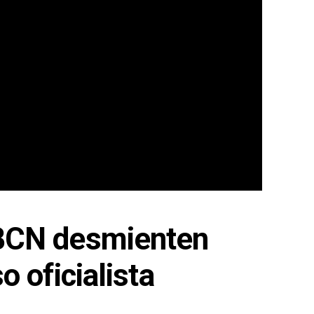
 BCN desmienten
o oficialista