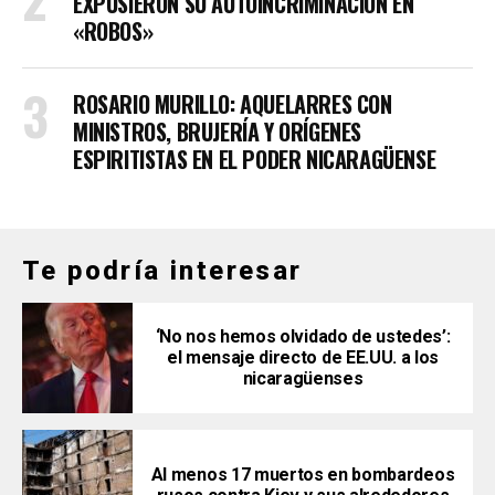
EXPUSIERON SU AUTOINCRIMINACIÓN EN
«ROBOS»
ROSARIO MURILLO: AQUELARRES CON
MINISTROS, BRUJERÍA Y ORÍGENES
ESPIRITISTAS EN EL PODER NICARAGÜENSE
Te podría interesar
‘No nos hemos olvidado de ustedes’:
el mensaje directo de EE.UU. a los
nicaragüenses
Al menos 17 muertos en bombardeos