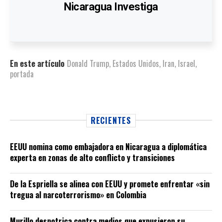
Nicaragua Investiga
En este artículo
Donald Trump
,
Estados Unidos
,
Iran
,
Israel
,
portada
RECIENTES
EEUU nomina como embajadora en Nicaragua a diplomática
experta en zonas de alto conflicto y transiciones
De la Espriella se alinea con EEUU y promete enfrentar «sin
tregua al narcoterrorismo» en Colombia
Murillo despotrica contra medios que expusieron su