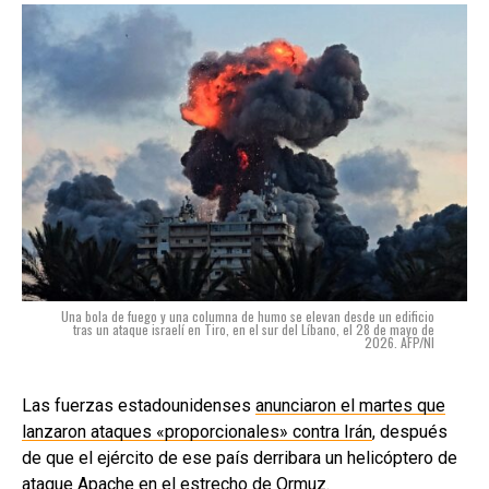
Una bola de fuego y una columna de humo se elevan desde un edificio
tras un ataque israelí en Tiro, en el sur del Líbano, el 28 de mayo de
2026. AFP/NI
Las fuerzas estadounidenses
anunciaron el martes que
lanzaron ataques «proporcionales» contra Irán
, después
de que el ejército de ese país derribara un helicóptero de
ataque Apache en el estrecho de Ormuz.