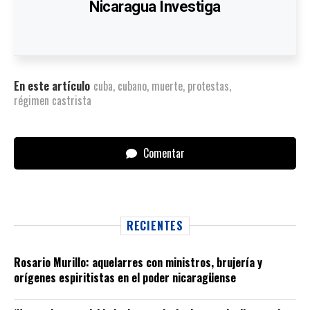
Nicaragua Investiga
En este artículo
cuba
,
cubano
,
muerte
,
protestas
,
régimen castrista
Comentar
RECIENTES
Rosario Murillo: aquelarres con ministros, brujería y
orígenes espiritistas en el poder nicaragüense