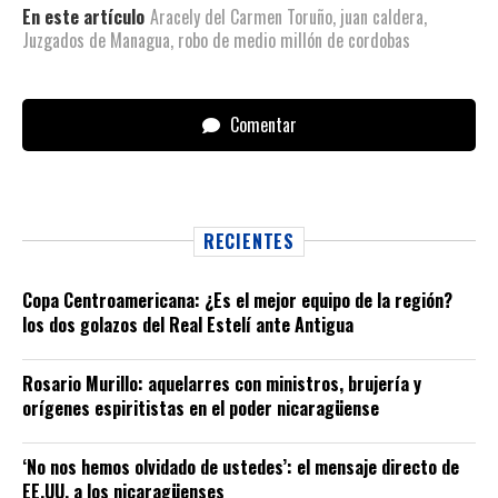
En este artículo
Aracely del Carmen Toruño
,
juan caldera
,
Juzgados de Managua
,
robo de medio millón de cordobas
Comentar
RECIENTES
Copa Centroamericana: ¿Es el mejor equipo de la región?
los dos golazos del Real Estelí ante Antigua
Rosario Murillo: aquelarres con ministros, brujería y
orígenes espiritistas en el poder nicaragüense
‘No nos hemos olvidado de ustedes’: el mensaje directo de
EE.UU. a los nicaragüenses