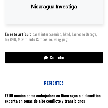
Nicaragua Investiga
En este artículo
canal interoceanico
,
hknd
,
Laureano Ortega
,
ley 840
,
Movimiento Campesino
,
wang jing
Comentar
RECIENTES
EEUU nomina como embajadora en Nicaragua a diplomática
experta en zonas de alto conflicto y transiciones