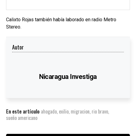
Calixto Rojas también había laborado en radio Metro
Stereo.
Autor
Nicaragua Investiga
En este artículo
ahogado
,
exilio
,
migracion
,
rio bravo
,
sueño americano